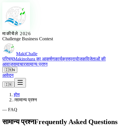
माकीचैले 2026
Challenge Business Contest
MakiChalle
परिचय
Makinohara का आकर्षण
कार्यक्रम
प्रायोजक
विजेताओं की
आवाज़
समाचार
सामान्य प्रश्न
🇮🇳
hi
आवेदन
🇮🇳
होम
/
सामान्य प्रश्न
—
FAQ
सामान्य प्रश्न
Frequently Asked Questions