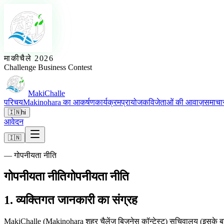
माकीचैले 2026
Challenge Business Contest
MakiChalle
परिचय
Makinohara का आकर्षण
कार्यक्रम
प्रायोजक
विजेताओं की आवाज़
समाचा
🇮🇳
hi
आवेदन
🇮🇳
—
गोपनीयता नीति
गोपनीयता नीति
गोपनीयता नीति
1. व्यक्तिगत जानकारी का संग्रह
MakiChalle (Makinohara शहर चैलेंज बिज़नेस कॉन्टेस्ट) सचिवालय (इसके बाद 