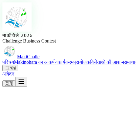
माकीचैले 2026
Challenge Business Contest
MakiChalle
परिचय
Makinohara का आकर्षण
कार्यक्रम
प्रायोजक
विजेताओं की आवाज़
समाचा
🇮🇳
hi
आवेदन
🇮🇳