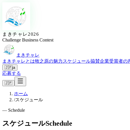
まきチャレ2026
Challenge Business Contest
まきチャレ
まきチャレとは
牧之原の魅力
スケジュール
協賛企業
受賞者の
🇯🇵
ja
応募する
🇯🇵
ホーム
/
スケジュール
—
Schedule
スケジュール
Schedule