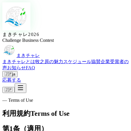
まきチャレ2026
Challenge Business Contest
まきチャレ
まきチャレとは
牧之原の魅力
スケジュール
協賛企業
受賞者の
声
お知らせ
FAQ
🇯🇵
ja
応募する
🇯🇵
—
Terms of Use
利用規約
Terms of Use
第1条（適用）