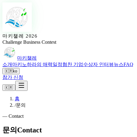
마키챌레 2026
Challenge Business Contest
마키챌레
소개
마키노하라의 매력
일정
협찬 기업
수상자 인터뷰
뉴스
FAQ
🇰🇷
ko
참가 신청
🇰🇷
홈
/
문의
—
Contact
문의
Contact