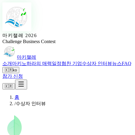
마키챌레 2026
Challenge Business Contest
마키챌레
소개
마키노하라의 매력
일정
협찬 기업
수상자 인터뷰
뉴스
FAQ
🇰🇷
ko
참가 신청
🇰🇷
홈
/
수상자 인터뷰