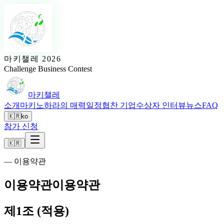
마키챌레 2026
Challenge Business Contest
마키챌레
소개
마키노하라의 매력
일정
협찬 기업
수상자 인터뷰
뉴스
FAQ
🇰🇷
ko
참가 신청
🇰🇷
—
이용약관
이용약관
이용약관
제1조 (적용)