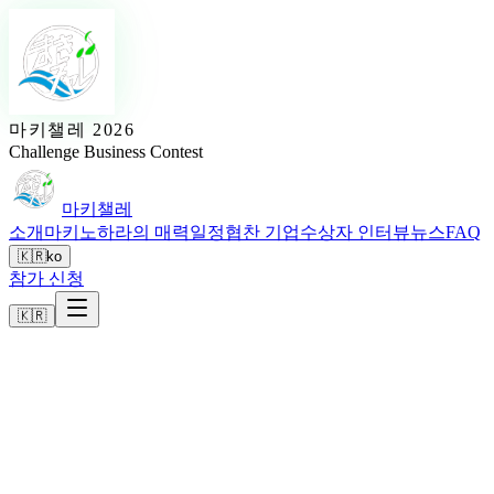
마키챌레 2026
Challenge Business Contest
마키챌레
소개
마키노하라의 매력
일정
협찬 기업
수상자 인터뷰
뉴스
FAQ
🇰🇷
ko
참가 신청
🇰🇷