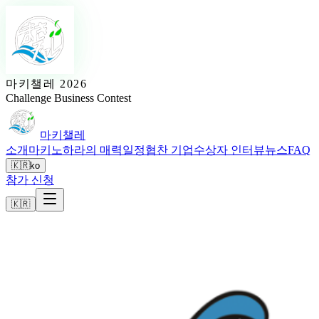
마키챌레 2026
Challenge Business Contest
마키챌레
소개
마키노하라의 매력
일정
협찬 기업
수상자 인터뷰
뉴스
FAQ
🇰🇷
ko
참가 신청
🇰🇷